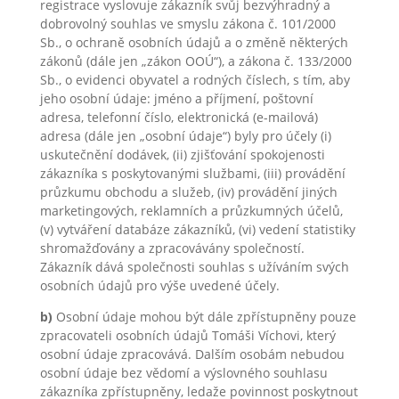
registrace vyslovuje zákazník svůj bezvýhradný a
dobrovolný souhlas ve smyslu zákona č. 101/2000
Sb., o ochraně osobních údajů a o změně některých
zákonů (dále jen „zákon OOÚ“), a zákona č. 133/2000
Sb., o evidenci obyvatel a rodných číslech, s tím, aby
jeho osobní údaje: jméno a příjmení, poštovní
adresa, telefonní číslo, elektronická (e-mailová)
adresa (dále jen „osobní údaje“) byly pro účely (i)
uskutečnění dodávek, (ii) zjišťování spokojenosti
zákazníka s poskytovanými službami, (iii) provádění
průzkumu obchodu a služeb, (iv) provádění jiných
marketingových, reklamních a průzkumných účelů,
(v) vytváření databáze zákazníků, (vi) vedení statistiky
shromažďovány a zpracovávány společností.
Zákazník dává společnosti souhlas s užíváním svých
osobních údajů pro výše uvedené účely.
b)
Osobní údaje mohou být dále zpřístupněny pouze
zpracovateli osobních údajů Tomáši Víchovi, který
osobní údaje zpracovává. Dalším osobám nebudou
osobní údaje bez vědomí a výslovného souhlasu
zákazníka zpřístupněny, ledaže povinnost poskytnout