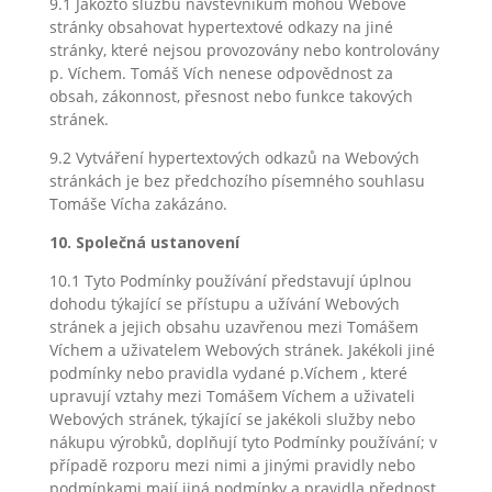
9.1 Jakožto službu návštěvníkům mohou Webové
stránky obsahovat hypertextové odkazy na jiné
stránky, které nejsou provozovány nebo kontrolovány
p. Víchem. Tomáš Vích nenese odpovědnost za
obsah, zákonnost, přesnost nebo funkce takových
stránek.
9.2 Vytváření hypertextových odkazů na Webových
stránkách je bez předchozího písemného souhlasu
Tomáše Vícha zakázáno.
10. Společná ustanovení
10.1 Tyto Podmínky používání představují úplnou
dohodu týkající se přístupu a užívání Webových
stránek a jejich obsahu uzavřenou mezi Tomášem
Víchem a uživatelem Webových stránek. Jakékoli jiné
podmínky nebo pravidla vydané p.Víchem , které
upravují vztahy mezi Tomášem Víchem a uživateli
Webových stránek, týkající se jakékoli služby nebo
nákupu výrobků, doplňují tyto Podmínky používání; v
případě rozporu mezi nimi a jinými pravidly nebo
podmínkami mají jiná podmínky a pravidla přednost