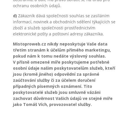
ochranu osobních údajů.
d)
Zákazník dává společnosti souhlas se zasíláním
informací, novinek a obchodních sdělení týkajících se
zboží a služeb společnosti prostřednictvím
elektronické pošty a poštovní adresy zákazníka.
Mistoproweb.cz nikdy neposkytuje Vaše data
třetím stranám k účelům přímého marketingu,
pokud nám k tomu nedáte výslovný souhlas.
V přísně omezené míře poskytujeme potřebné
osobní údaje našim poskytovatelům služeb, kteří
jsou (kromě jiného) odpovědní za správné
zaúčtování služby či za účelem doručení
případných písemných oznámení. Tito
poskytovatelé služeb jsou smluvně vázáni
zachovat důvěrnost Vašich údajů ve stejné míře
jako Tomáš Vích, provozovatel služby.
Podmínky užití