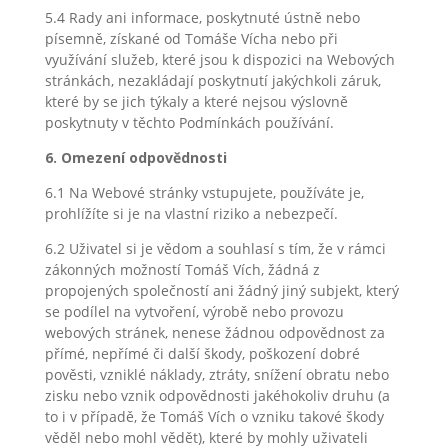
5.4 Rady ani informace, poskytnuté ústně nebo
písemně, získané od Tomáše Vícha nebo při
využívání služeb, které jsou k dispozici na Webových
stránkách, nezakládají poskytnutí jakýchkoli záruk,
které by se jich týkaly a které nejsou výslovně
poskytnuty v těchto Podmínkách používání.
6. Omezení odpovědnosti
6.1 Na Webové stránky vstupujete, používáte je,
prohlížíte si je na vlastní riziko a nebezpečí.
6.2 Uživatel si je vědom a souhlasí s tím, že v rámci
zákonných možností Tomáš Vích, žádná z
propojených společností ani žádný jiný subjekt, který
se podílel na vytvoření, výrobě nebo provozu
webových stránek, nenese žádnou odpovědnost za
přímé, nepřímé či další škody, poškození dobré
pověsti, vzniklé náklady, ztráty, snížení obratu nebo
zisku nebo vznik odpovědnosti jakéhokoliv druhu (a
to i v případě, že Tomáš Vích o vzniku takové škody
věděl nebo mohl vědět), které by mohly uživateli