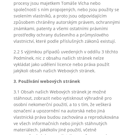
procesy jsou majetkem Tomáše Vícha nebo
společností s ním propojených, nebo jsou použity se
svolením vlastníků, a proto jsou odpovídajícím
způsobem chráněny autorským právem, ochrannými
známkami, patenty a všemi ostatními právními
prostředky ochrany duševního a průmyslového
vlastnictví, které podle příslušných zákonů existují.
2.2 S výjimkou případů uvedených v oddílu 3 těchto
Podmínek, nic z obsahu našich stránek nelze
vykládat jako udělení licence nebo práva použít
jakýkoli obsah našich Webových stránek.
3. Používání webových stránek
3.1 Obsah našich Webových stránek je možné
stáhnout, zobrazit nebo vytisknout výhradně pro
osobní nekomerční použití, a to s tím, že veškerá
označení a upozornění na autorská nebo jiná
vlastnická práva budou zachována a reprodukována
ve všech informačních nebo jiných stáhnutých
materiálech. Jakékoliv jiné použití, včetně