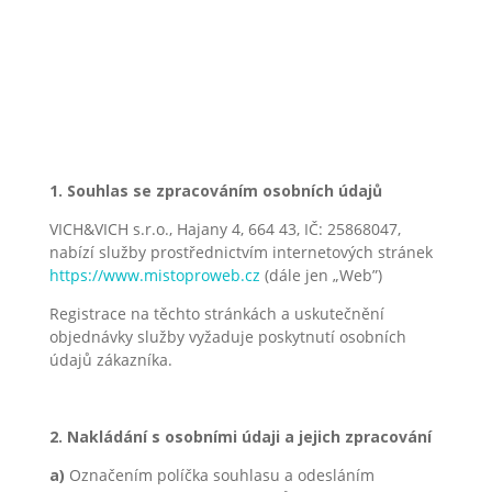
Zásady ochrany
osobních údajů
1. Souhlas se zpracováním osobních údajů
VICH&VICH s.r.o., Hajany 4, 664 43, IČ: 25868047,
nabízí služby prostřednictvím internetových stránek
https://www.mistoproweb.cz
(dále jen „Web”)
Registrace na těchto stránkách a uskutečnění
objednávky služby vyžaduje poskytnutí osobních
údajů zákazníka.
2. Nakládání s osobními údaji a jejich zpracování
a)
Označením políčka souhlasu a odesláním