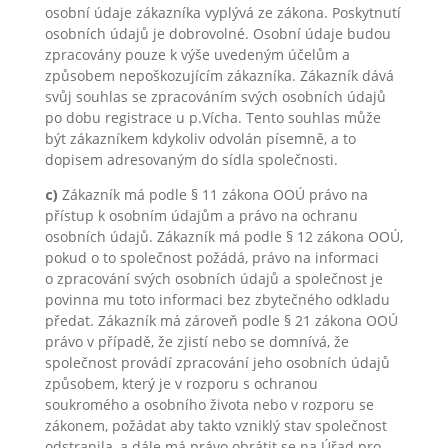
osobní údaje zákazníka vyplývá ze zákona. Poskytnutí
osobních údajů je dobrovolné. Osobní údaje budou
zpracovány pouze k výše uvedeným účelům a
způsobem nepoškozujícím zákazníka. Zákazník dává
svůj souhlas se zpracováním svých osobních údajů
po dobu registrace u p.Vícha. Tento souhlas může
být zákazníkem kdykoliv odvolán písemně, a to
dopisem adresovaným do sídla společnosti.
c)
Zákazník má podle § 11 zákona OOÚ právo na
přístup k osobním údajům a právo na ochranu
osobních údajů. Zákazník má podle § 12 zákona OOÚ,
pokud o to společnost požádá, právo na informaci
o zpracování svých osobních údajů a společnost je
povinna mu toto informaci bez zbytečného odkladu
předat. Zákazník má zároveň podle § 21 zákona OOÚ
právo v případě, že zjistí nebo se domnívá, že
společnost provádí zpracování jeho osobních údajů
způsobem, který je v rozporu s ochranou
soukromého a osobního života nebo v rozporu se
zákonem, požádat aby takto vzniklý stav společnost
odstranila, a dále má právo obrátit se na Úřad pro