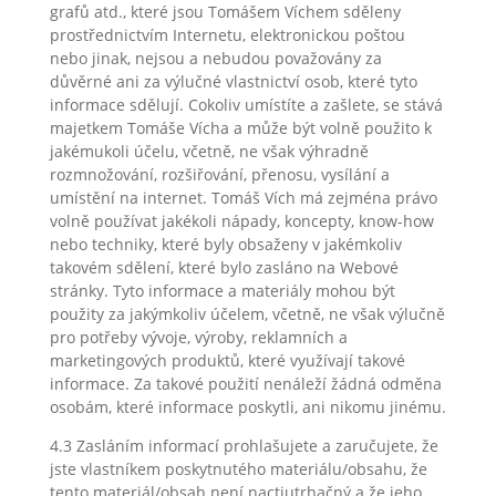
grafů atd., které jsou Tomášem Víchem sděleny
prostřednictvím Internetu, elektronickou poštou
nebo jinak, nejsou a nebudou považovány za
důvěrné ani za výlučné vlastnictví osob, které tyto
informace sdělují. Cokoliv umístíte a zašlete, se stává
majetkem Tomáše Vícha a může být volně použito k
jakémukoli účelu, včetně, ne však výhradně
rozmnožování, rozšiřování, přenosu, vysílání a
umístění na internet. Tomáš Vích má zejména právo
volně používat jakékoli nápady, koncepty, know-how
nebo techniky, které byly obsaženy v jakémkoliv
takovém sdělení, které bylo zasláno na Webové
stránky. Tyto informace a materiály mohou být
použity za jakýmkoliv účelem, včetně, ne však výlučně
pro potřeby vývoje, výroby, reklamních a
marketingových produktů, které využívají takové
informace. Za takové použití nenáleží žádná odměna
osobám, které informace poskytli, ani nikomu jinému.
4.3 Zasláním informací prohlašujete a zaručujete, že
jste vlastníkem poskytnutého materiálu/obsahu, že
tento materiál/obsah není nactiutrhačný a že jeho