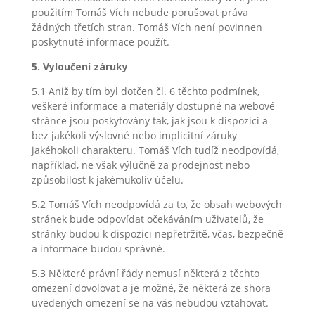
použitím Tomáš Vích nebude porušovat práva
žádných třetích stran. Tomáš Vích není povinnen
poskytnuté informace použít.
5. Vyloučení záruky
5.1 Aniž by tím byl dotčen čl. 6 těchto podmínek,
veškeré informace a materiály dostupné na webové
stránce jsou poskytovány tak, jak jsou k dispozici a
bez jakékoli výslovné nebo implicitní záruky
jakéhokoli charakteru. Tomáš Vích tudíž neodpovídá,
například, ne však výlučně za prodejnost nebo
způsobilost k jakémukoliv účelu.
5.2 Tomáš Vích neodpovídá za to, že obsah webových
stránek bude odpovídat očekáváním uživatelů, že
stránky budou k dispozici nepřetržitě, včas, bezpečně
a informace budou správné.
5.3 Některé právní řády nemusí některá z těchto
omezení dovolovat a je možné, že některá ze shora
uvedených omezení se na vás nebudou vztahovat.