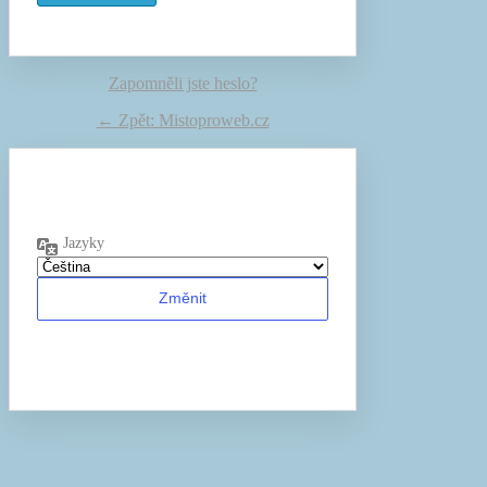
Zapomněli jste heslo?
← Zpět: Mistoproweb.cz
Jazyky